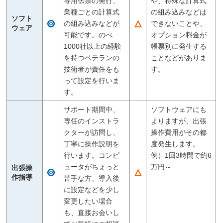
専用伝票の発行、
や、特殊な計算式
業種ごとの計算式
の組み込みなどは
ソフト
の組み込みなどが
できないことや、
ウェア
可能です。のべ
オプション料金が
1000社以上の経験
帳票別に発生する
を持つベテランの
ことなどがありま
技術者が責任をも
す。
って設定を行いま
す。
サポート期間中、
ソフトウェアにも
専任のインストラ
よりますが、出張
クターが訪問し、
操作費用がその都
丁寧に操作説明を
度発生します。
行います。コンピ
例）1回3時間で約6
ュータがちょっと
万円～
出張操
作指導
苦手な方、導入後
に設定などを少し
変更したい場合
も、直接お会いし