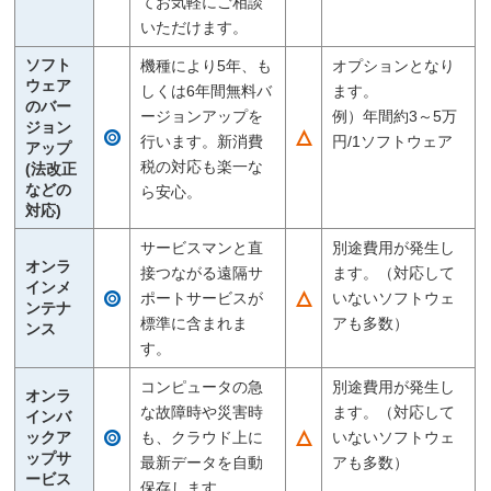
てお気軽にご相談
いただけます。
ソフト
機種により5年、も
オプションとなり
ウェア
しくは6年間無料バ
ます。
のバー
ージョンアップを
例）年間約3～5万
ジョン
行います。新消費
円/1ソフトウェア
アップ
税の対応も楽一な
(法改正
などの
ら安心。
対応)
サービスマンと直
別途費用が発生し
オンラ
接つながる遠隔サ
ます。（対応して
インメ
ポートサービスが
いないソフトウェ
ンテナ
標準に含まれま
アも多数）
ンス
す。
コンピュータの急
別途費用が発生し
オンラ
な故障時や災害時
ます。（対応して
インバ
ックア
も、クラウド上に
いないソフトウェ
ップサ
最新データを自動
アも多数）
ービス
保存します。