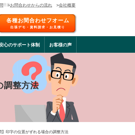
代理店
問
>
お問合わせからの流れ
>
会社概要
各種お間合わせフオーム
出張デモ・資料請求・お見積り
安心のサポート体制
お客様の声
の調整方法
問】印字の位置がずれる場合の調整方法