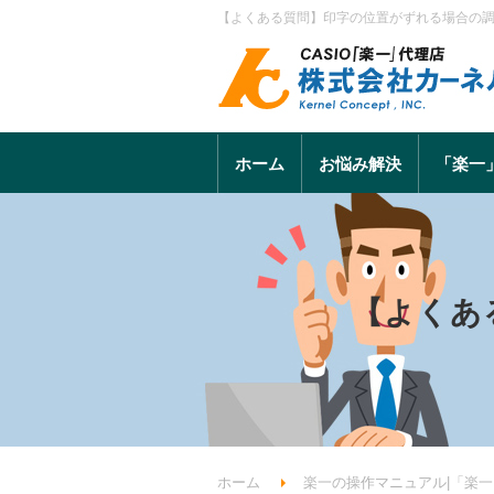
【よくある質問】印字の位置がずれる場合の調
ホーム
お悩み解決
「楽一
【よくあ
ホーム
楽一の操作マニュアル|「楽