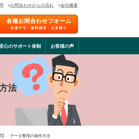
問
>
お問合わせからの流れ
>
会社概要
各種お間合わせフオーム
出張デモ・資料請求・お見積り
安心のサポート体制
お客様の声
方法
問】 データ整理の操作方法