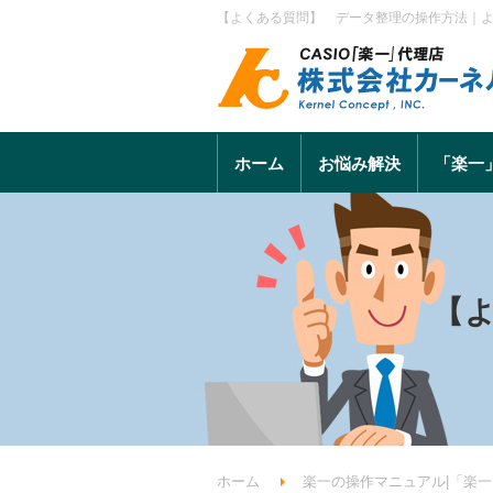
【よくある質問】 データ整理の操作方法｜よく
ホーム
お悩み解決
「楽一
【
ホーム
楽一の操作マニュアル|「楽